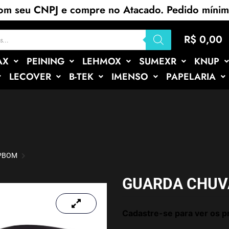
com seu CNPJ e compre no Atacado. Pedido míni
R$
0,00
AX
PEINING
LEHMOX
SUMEXR
KNUP
LECOVER
B-TEK
IMENSO
PAPELARIA
APBOM
GUARDA CHUV
Cadastre-se para ver os p