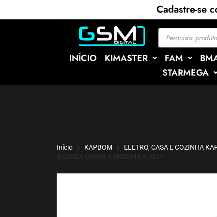
Cadastre-se 
INÍCIO
KIMASTER
FAM
BM
STARMEGA
Início
KAPBOM
ELETRO, CASA E COZINHA K
GUARDA CHUVA KAPBOM KA-J217