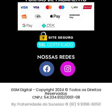
NOSSAS REDES
GSM Digital - Copyright 2024 © Todos os Direitos
Reservados
CNPJ: 54.334.932/0001-08
By: Fraternidade do Sucesso © (61) 9 9396-6050