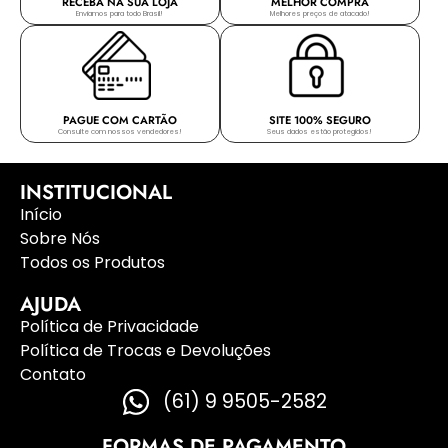
RECEBA NA SUA LOJA
MELHOR COMPRA
Enviamos para todo Brasil!
Melhores preços de atacado!
PAGUE COM CARTÃO
SITE 100% SEGURO
Consulte com nossos vendedores!
Seus dados estão protegidos!
INSTITUCIONAL
Início
Sobre Nós
Todos os Produtos
AJUDA
Política de Privacidade
Política de Trocas e Devoluções
Contato
(61) 9 9505-2582
FORMAS DE PAGAMENTO