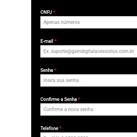
CNPJ
*
E-mail
*
Senha
*
Confirme a Senha
*
Telefone
*