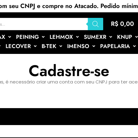
com seu CNPJ e compre no Atacado. Pedido míni
R$
0,00
AX
PEINING
LEHMOX
SUMEXR
KNUP
LECOVER
B-TEK
IMENSO
PAPELARIA
Cadastre-se
tas, é necessário criar uma conta com seu CNPJ para ter ac