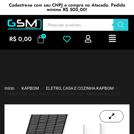
Cadastre-se com seu CNPJ e compre no Atacado. Pedido
mínimo R$ 500,00!
R$
0,00
Início
KAPBOM
ELETRO, CASA E COZINHA KAPBOM
CÂMERA DE VIGILÂNCIA WI-FI SOLAR 360º KAPBOM KA-S078