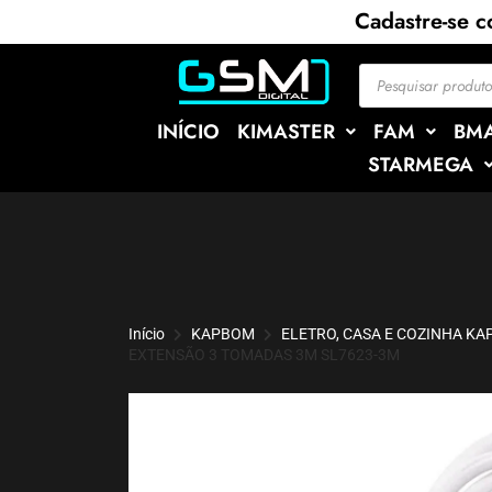
Cadastre-se 
INÍCIO
KIMASTER
FAM
BM
STARMEGA
Início
KAPBOM
ELETRO, CASA E COZINHA K
EXTENSÃO 3 TOMADAS 3M SL7623-3M