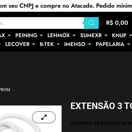
com seu CNPJ e compre no Atacado. Pedido míni
R$
0,00
AX
PEINING
LEHMOX
SUMEXR
KNUP
LECOVER
B-TEK
IMENSO
PAPELARIA
APBOM
EXTENSÃO 3 
Cadastre-se para ver os p