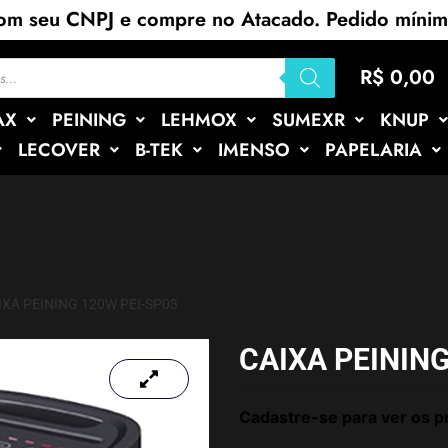
com seu CNPJ e compre no Atacado. Pedido míni
R$
0,00
AX
PEINING
LEHMOX
SUMEXR
KNUP
LECOVER
B-TEK
IMENSO
PAPELARIA
IXA PEINING 120W PEI-SP03
CAIXA PEINING
Cadastre-se para ver os p