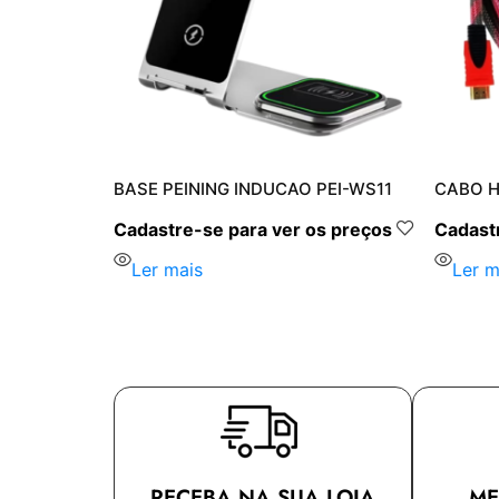
1
BASE PEINING INDUCAO PEI-WS11
CABO H
s preços
Cadastre-se para ver os preços
Cadastr
Ler mais
Ler m
RECEBA NA SUA LOJA
ME