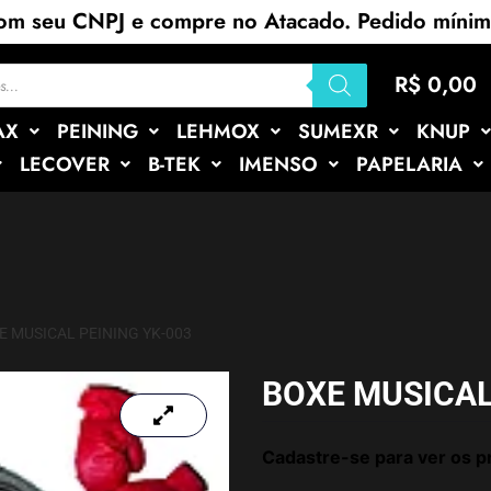
com seu CNPJ e compre no Atacado. Pedido míni
R$
0,00
AX
PEINING
LEHMOX
SUMEXR
KNUP
LECOVER
B-TEK
IMENSO
PAPELARIA
E MUSICAL PEINING YK-003
BOXE MUSICAL
Cadastre-se para ver os p