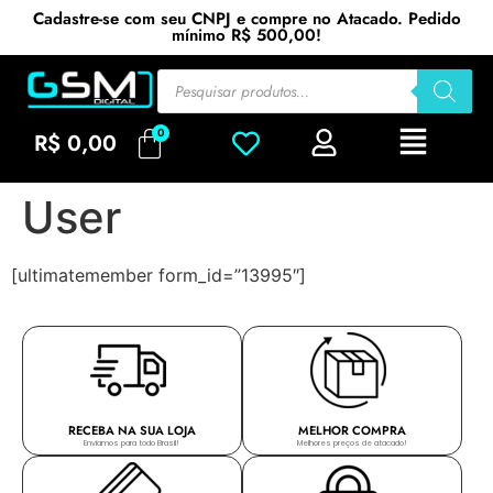
Cadastre-se com seu CNPJ e compre no Atacado. Pedido
mínimo R$ 500,00!
R$
0,00
User
[ultimatemember form_id=”13995″]
RECEBA NA SUA LOJA
MELHOR COMPRA
Enviamos para todo Brasil!
Melhores preços de atacado!