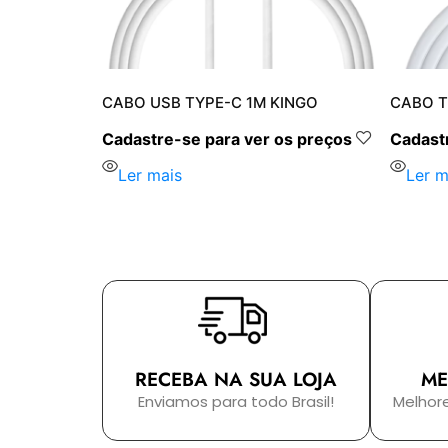
INGO
CABO USB TYPE-C 1M KINGO
CABO T
s preços
Cadastre-se para ver os preços
Cadastr
Ler mais
Ler m
RECEBA NA SUA LOJA
ME
Enviamos para todo Brasil!
Melhor