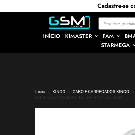
Cadastre-se 
INÍCIO
KIMASTER
FAM
BM
STARMEGA
Início
KINGO
CABO E CARREGADOR KINGO
KIT VEICULAR 2USB 2.4A TYPE-C KINGO C204