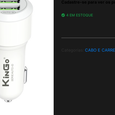
Cadastre-se para ver os p
4 EM ESTOQUE
Categorias:
CABO E CARR