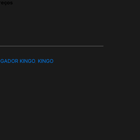
reços
EGADOR KINGO
,
KINGO