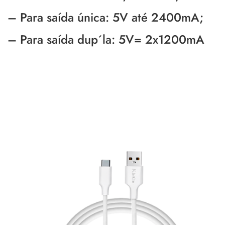
– Para saída única: 5V até 2400mA;
– Para saída dup´la: 5V= 2x1200mA