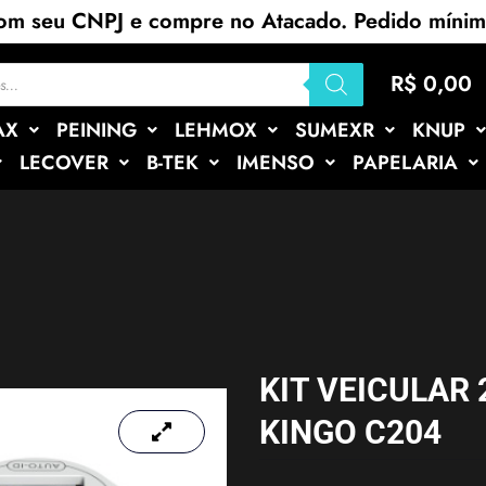
com seu CNPJ e compre no Atacado. Pedido míni
R$
0,00
AX
PEINING
LEHMOX
SUMEXR
KNUP
LECOVER
B-TEK
IMENSO
PAPELARIA
KIT VEICULAR 
KINGO C204