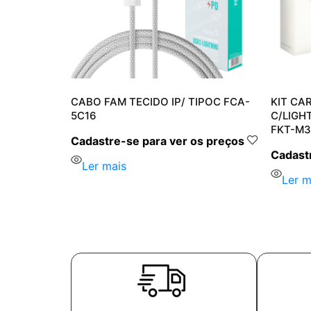
B-
CABO FAM TECIDO IP/ TIPOC FCA-
KIT CA
ADO FAM
5C16
C/LIGH
FKT-M3
Cadastre-se para ver os preços
s preços
Cadastr
Ler mais
Ler m