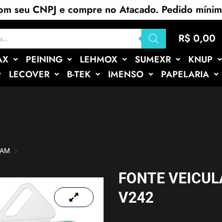
com seu CNPJ e compre no Atacado. Pedido míni
R$
0,00
AX
PEINING
LEHMOX
SUMEXR
KNUP
LECOVER
B-TEK
IMENSO
PAPELARIA
FAM
FONTE VEICUL
V242