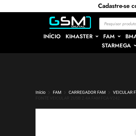
Cadastre-se 
INÍCIO
KIMASTER
FAM
BM
STARMEGA
Início
FAM
CARREGADOR FAM
VEICULAR 
FONTE VEICULAR 2USB 2.4A FAM FCA-V242