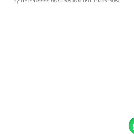
By: Fraternidade do Sucesso © (61) 9 9396-6050