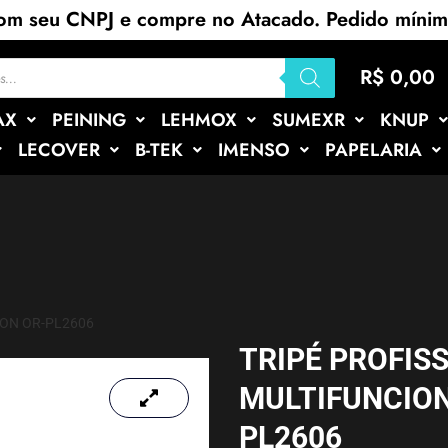
com seu CNPJ e compre no Atacado. Pedido míni
R$
0,00
AX
PEINING
LEHMOX
SUMEXR
KNUP
LECOVER
B-TEK
IMENSO
PAPELARIA
RON OR-PL2606
TRIPÉ PROFIS
MULTIFUNCION
PL2606