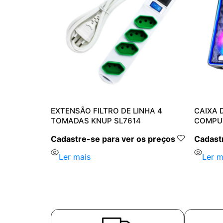
A
EXTENSÃO FILTRO DE LINHA 4
CAIXA 
 KP-RO826
TOMADAS KNUP SL7614
COMPU
s preços
Cadastre-se para ver os preços
Cadastr
Ler mais
Ler m