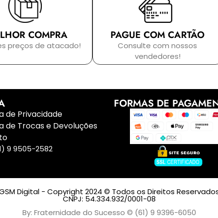
LHOR COMPRA
PAGUE COM CARTÃO
es preços de atacado!
Consulte com nossos
vendedores!
A
FORMAS DE PAGAME
ca de Privacidade
ca de Trocas e Devoluções
to
1) 9 9505-2582
GSM Digital - Copyright 2024 © Todos os Direitos Reservado
CNPJ: 54.334.932/0001-08
By: Fraternidade do Sucesso © (61) 9 9396-6050