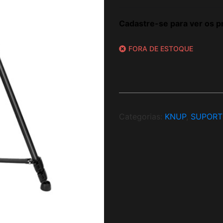
Cadastre-se para ver os p
FORA DE ESTOQUE
Categorias:
KNUP
,
SUPORT