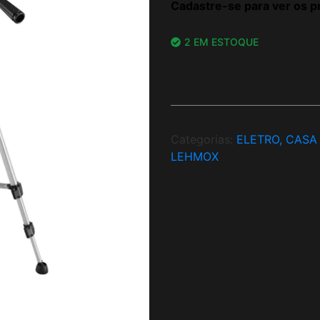
Cadastre-se para ver os p
2 EM ESTOQUE
Categorias:
ELETRO, CASA
LEHMOX