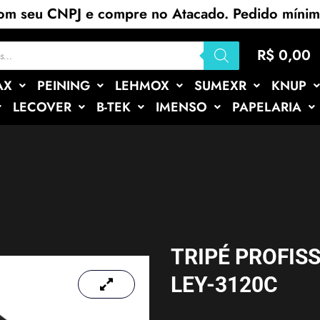
com seu CNPJ e compre no Atacado. Pedido míni
R$
0,00
AX
PEINING
LEHMOX
SUMEXR
KNUP
LECOVER
B-TEK
IMENSO
PAPELARIA
TRIPÉ PROFIS
LEY-3120C