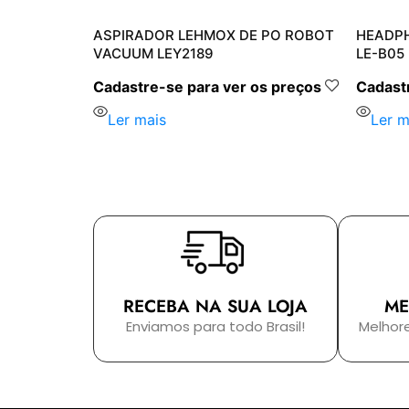
H LEHMOX
ASPIRADOR LEHMOX DE PO ROBOT
HEADP
VACUUM LEY2189
LE-B05
s preços
Cadastre-se para ver os preços
Cadastr
Ler mais
Ler m
RECEBA NA SUA LOJA
ME
Enviamos para todo Brasil!
Melhor