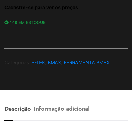
Cadastre-se para ver os preços
149 EM ESTOQUE
Categorias:
B-TEK
,
BMAX
,
FERRAMENTA BMAX
Descrição
Informação adicional