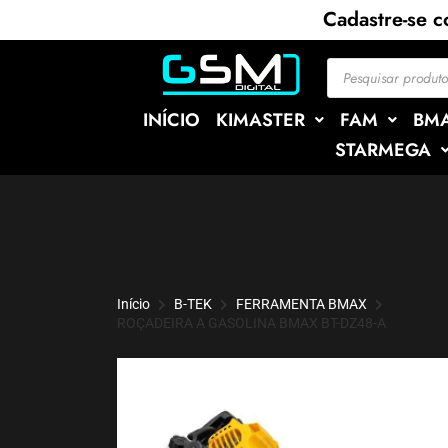
Cadastre-se 
INÍCIO
KIMASTER
FAM
BM
STARMEGA
Início
B-TEK
FERRAMENTA BMAX
ROÇADEIRA A GASOLINA BMAX BT-DZ48-A