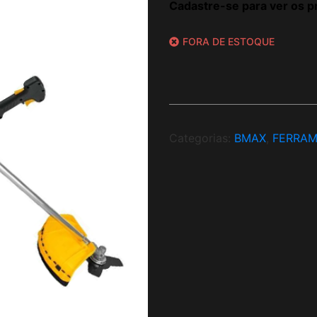
Cadastre-se para ver os p
FORA DE ESTOQUE
Categorias:
BMAX
,
FERRAM