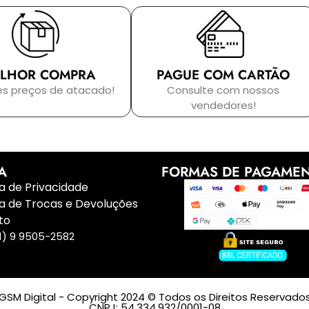
LHOR COMPRA
PAGUE COM CARTÃO
es preços de atacado!
Consulte com nossos
vendedores!
A
FORMAS DE PAGAME
ca de Privacidade
ca de Trocas e Devoluções
to
1) 9 9505-2582
GSM Digital - Copyright 2024 © Todos os Direitos Reservado
CNPJ: 54.334.932/0001-08