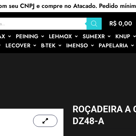
com seu CNPJ e compre no Atacado. Pedido míni
R$
0,00
AX
PEINING
LEHMOX
SUMEXR
KNUP
LECOVER
B-TEK
IMENSO
PAPELARIA
ROÇADEIRA A 
DZ48-A