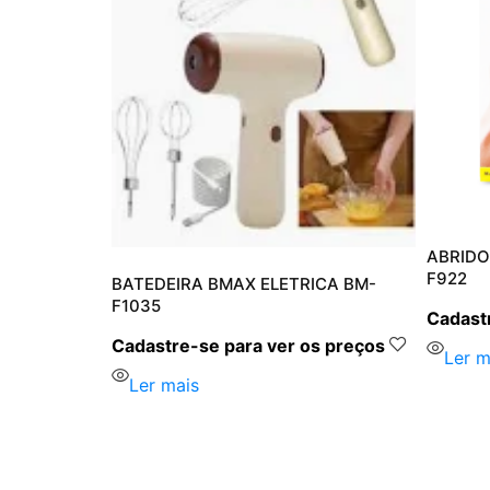
MAX BM-
ABRIDO
F922
BATEDEIRA BMAX ELETRICA BM-
F1035
s preços
Cadastr
Cadastre-se para ver os preços
Ler m
Ler mais