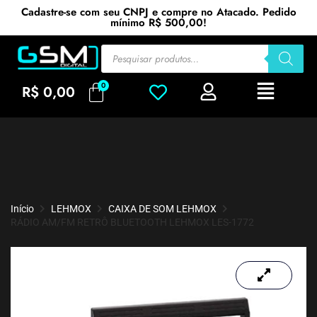
Cadastre-se com seu CNPJ e compre no Atacado. Pedido
mínimo R$ 500,00!
R$
0,00
Início
LEHMOX
CAIXA DE SOM LEHMOX
RÁDIO AM/FM RETRÔ BLUETOOTH LEHMOX LES-1772