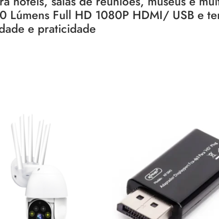
a hotéis, salas de reuniões, museus e mui
3100 Lúmens Full HD 1080P HDMI/ USB e t
dade e praticidade