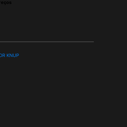
reços
OR KNUP