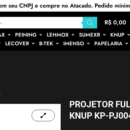
com seu CNPJ e compre no Atacado. Pedido míni
R$
0,00
AX
PEINING
LEHMOX
SUMEXR
KNUP
LECOVER
B-TEK
IMENSO
PAPELARIA
4
PROJETOR FUL
KNUP KP-PJ00