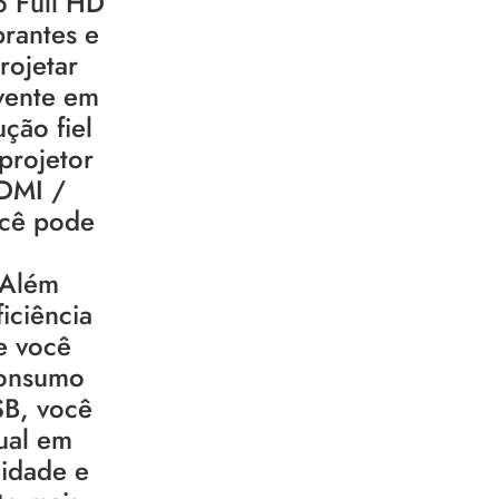
o Full HD
brantes e
rojetar
vente em
ção fiel
projetor
HDMI /
ocê pode
 Além
iciência
e você
consumo
SB, você
sual em
lidade e