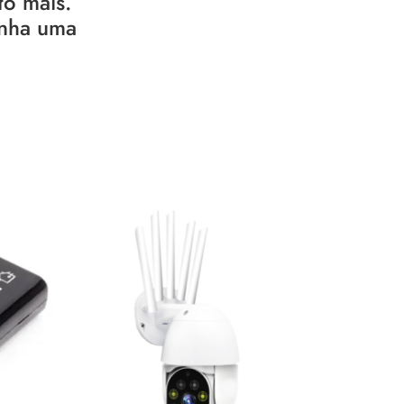
to mais.
enha uma