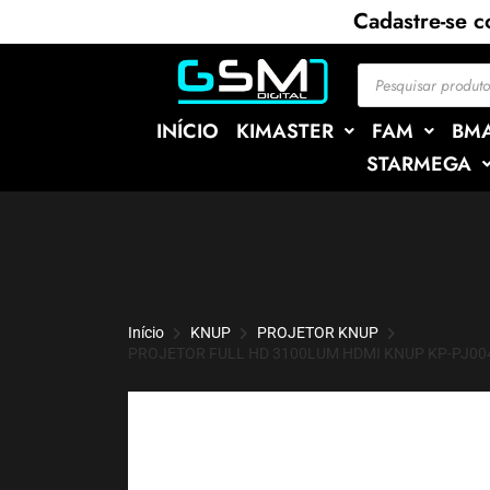
Cadastre-se 
INÍCIO
KIMASTER
FAM
BM
STARMEGA
Início
KNUP
PROJETOR KNUP
PROJETOR FULL HD 3100LUM HDMI KNUP KP-PJ00