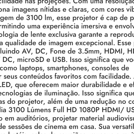
cilidade nas projeções. Com uma resoluçã
ona imagens nítidas e claras, com cores vi
gem de 3100 lm, esse projetor é cap de p
mitindo uma experiência imersiva e envol
logia de lente exclusiva garante a reprodu
a qualidade de imagem excepcional. Esse 
incluindo AV, DC, Fone de 3.5mm, HDMI, 
DC, microSD e USB. Isso significa que v
 como laptops, smartphones, consoles de
 seus conteúdos favoritos com facilidade.
z LED, que oferecem maior durabilidade e ef
nologias de iluminação. Isso significa qu
adas do projetor, além de uma redução no 
ídia 3100 Lúmens Full HD 1080P HDMI/ U
 em auditórios, projetar material audiovi
e sessões de cinema em casa. Sua versati