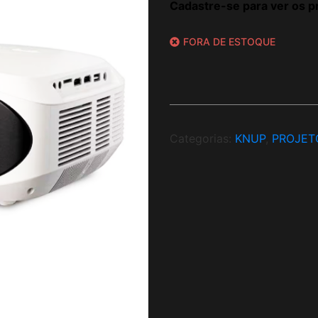
Cadastre-se para ver os p
FORA DE ESTOQUE
Categorias:
KNUP
,
PROJET