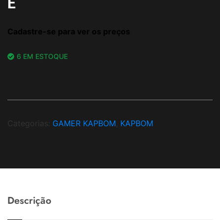
E
Cadastre-se para ver os preços
6 EM ESTOQUE
Categorias:
GAMER KAPBOM
,
KAPBOM
Descrição