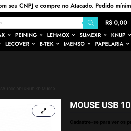
com seu CNPJ e compre no Atacado. Pedido míni
R$
0,00
AX
PEINING
LEHMOX
SUMEXR
KNUP
LECOVER
B-TEK
IMENSO
PAPELARIA
SB 1000 DPI KNUP KP-MU009
MOUSE USB 10
Cadastre-se para ver os p