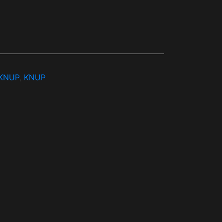
KNUP
,
KNUP