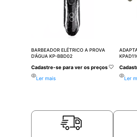
LAY PORT
BARBEADOR ELÉTRICO A PROVA
ADAPTA
D’ÁGUA KP-BBD02
KPAD11
s preços
Cadastre-se para ver os preços
Cadastr
Ler mais
Ler m