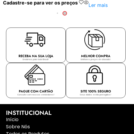
Cadastre-se para ver os preços
Ler mais
RECEBA NA SUA LOJA
MELHOR COMPRA
Enviamos para todo Brasil!
Melhores preços de atacado!
PAGUE COM CARTÃO
SITE 100% SEGURO
Consulte com nossos vendedores!
Seus dados estão protegidos!
INSTITUCIONAL
Início
Sobre Nós
Todos os Produtos