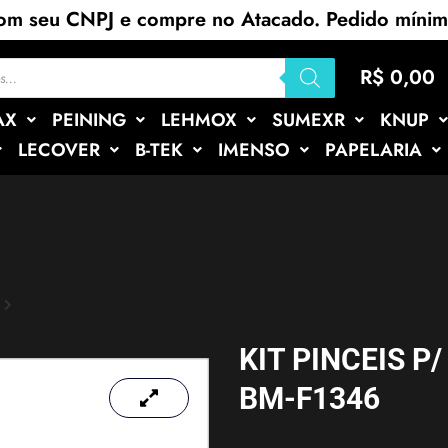
com seu CNPJ e compre no Atacado. Pedido míni
R$
0,00
AX
PEINING
LEHMOX
SUMEXR
KNUP
LECOVER
B-TEK
IMENSO
PAPELARIA
KIT PINCEIS 
BM-F1346