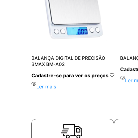
M-A08
BALANÇA DIGITAL DE PRECISÃO
BALANÇ
BMAX BM-A02
s preços
Cadastr
Cadastre-se para ver os preços
Ler m
Ler mais