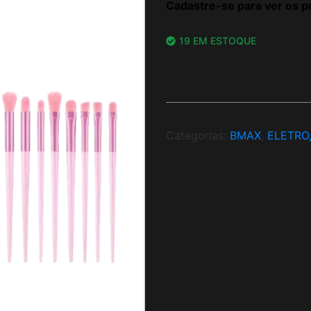
Cadastre-se para ver os p
19 EM ESTOQUE
Categorias:
BMAX
,
ELETRO