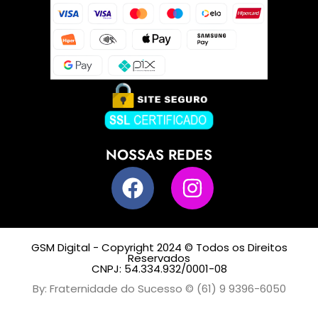
NOSSAS REDES
GSM Digital - Copyright 2024 © Todos os Direitos
Reservados
CNPJ: 54.334.932/0001-08
By: Fraternidade do Sucesso © (61) 9 9396-6050