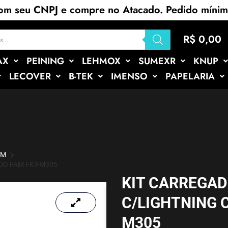
com seu CNPJ e compre no Atacado. Pedido míni
R$
0,00
AX
PEINING
LEHMOX
SUMEXR
KNUP
LECOVER
B-TEK
IMENSO
PAPELARIA
AM
DO FAM FKT-M305
KIT CARREGAD
C/LIGHTNING 
M305