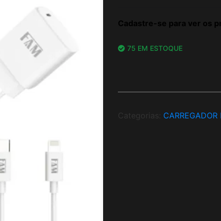
Cadastre-se para ver os p
75 EM ESTOQUE
Categorias:
CARREGADOR 