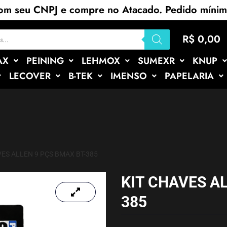
com seu CNPJ e compre no Atacado. Pedido míni
R$
0,00
AX
PEINING
LEHMOX
SUMEXR
KNUP
LECOVER
B-TEK
IMENSO
PAPELARIA
VES ALLEN 9 PÇS BMAX BT-385
KIT CHAVES AL
385