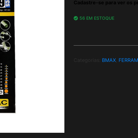
Cadastre-se para ver os p
56 EM ESTOQUE
Categorias:
BMAX
,
FERRAM