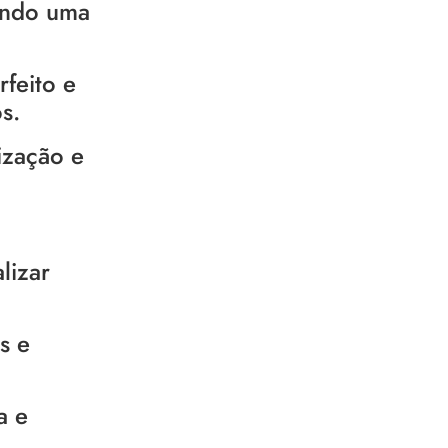
cendo uma
feito e
s.
ização e
lizar
s e
a e