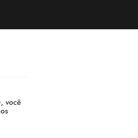
, você
hos