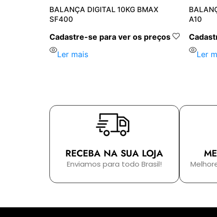
R BMAX BM-
BALANÇA DIGITAL 10KG BMAX
BALANÇ
SF400
A10
s preços
Cadastre-se para ver os preços
Cadastr
Ler mais
Ler m
RECEBA NA SUA LOJA
ME
Enviamos para todo Brasil!
Melhor