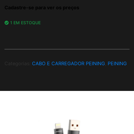
Cadastre-se para ver os preços
1 EM ESTOQUE
Categorias:
CABO E CARREGADOR PEINING
,
PEINING