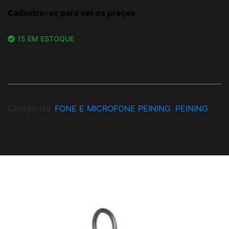
Cadastre-se para ver os preços
15 EM ESTOQUE
Categorias:
FONE E MICROFONE PEINING
,
PEINING