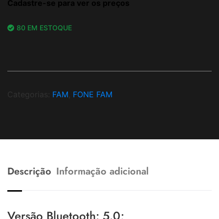
Cadastre-se para ver os preços
80 EM ESTOQUE
Categorias:
FAM
,
FONE FAM
Descrição
Informação adicional
Versão Bluetooth: 5.0;