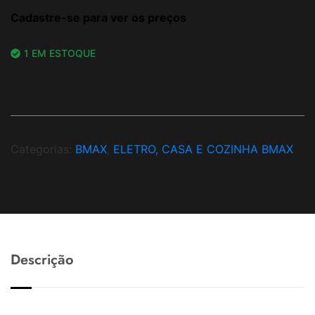
Cadastre-se para ver os preços
1 EM ESTOQUE
Categorias:
BMAX
,
ELETRO, CASA E COZINHA BMAX
Descrição