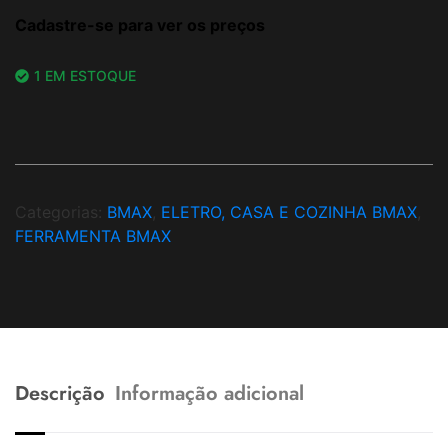
Cadastre-se para ver os preços
1 EM ESTOQUE
Categorias:
BMAX
,
ELETRO, CASA E COZINHA BMAX
,
FERRAMENTA BMAX
Descrição
Informação adicional