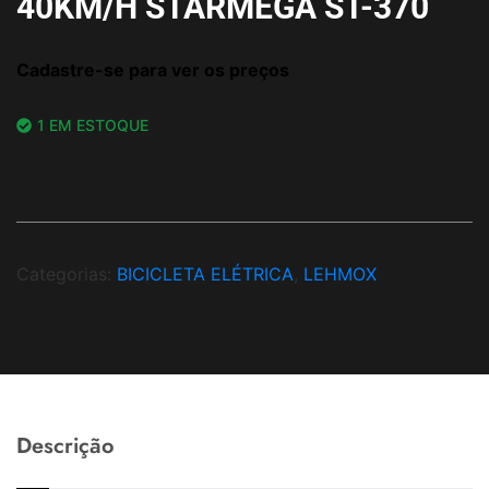
40KM/H STARMEGA ST-370
Cadastre-se para ver os preços
1 EM ESTOQUE
Categorias:
BICICLETA ELÉTRICA
,
LEHMOX
Descrição