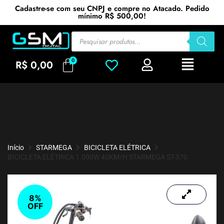
Cadastre-se com seu CNPJ e compre no Atacado. Pedido
mínimo R$ 500,00!
R$
0,00
Início
STARMEGA
BICICLETA ELÉTRICA
BICICLETA ELÉTRICA 1.000W 40KM/H STARMEGA ST-370
8%
OFF