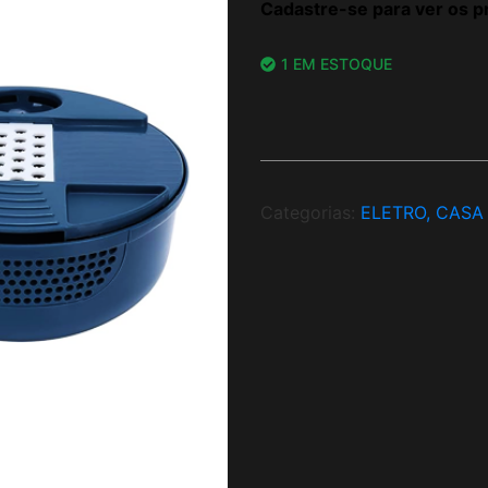
Cadastre-se para ver os p
1 EM ESTOQUE
Categorias:
ELETRO, CASA