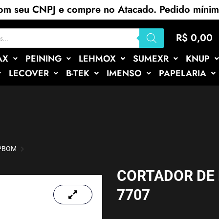
com seu CNPJ e compre no Atacado. Pedido míni
R$
0,00
AX
PEINING
LEHMOX
SUMEXR
KNUP
LECOVER
B-TEK
IMENSO
PAPELARIA
APBOM
CORTADOR DE
7707