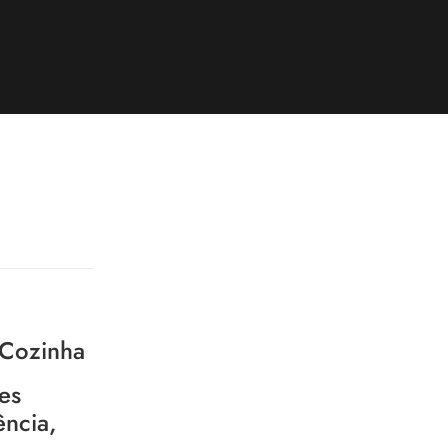
 Cozinha
es
ência,