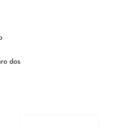
o
aro dos