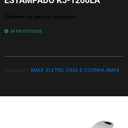
ESTAMPADO K5-1200LA
Cadastre-se para ver os preços
34 EM ESTOQUE
Categorias:
BMAX
,
ELETRO, CASA E COZINHA BMAX