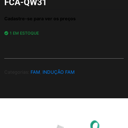
FCA-QW31
Cadastre-se para ver os preços
1 EM ESTOQUE
Categorias:
FAM
,
INDUÇÃO FAM