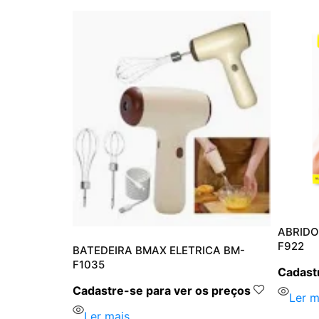
MAX BM-
ABRIDO
F922
BATEDEIRA BMAX ELETRICA BM-
F1035
s preços
Cadastr
Cadastre-se para ver os preços
Ler m
Ler mais