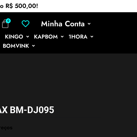
mo R$ 500,00!
Minha Conta
KINGO
KAPBOM
1HORA
BOMVINK
AX BM-DJ095
reços