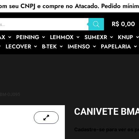
com seu CNPJ e compre no Atacado. Pedido míni
R$
0,00
AX
PEINING
LEHMOX
SUMEXR
KNUP
LECOVER
B-TEK
IMENSO
PAPELARIA
 BM-DJ095
CANIVETE BM
Cadastre-se para ver os p