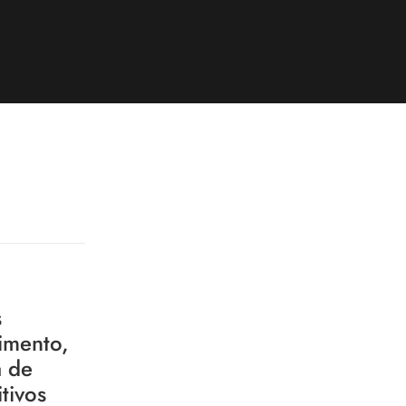
s
imento,
a de
tivos