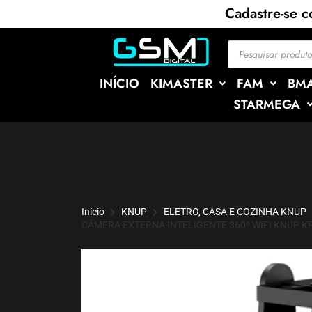
Cadastre-se 
INÍCIO
KIMASTER
FAM
BM
STARMEGA
Início
KNUP
ELETRO, CASA E COZINHA KNUP
CÂMERA EXTERNA INTELIGENTE 360º WIFI KNUP K