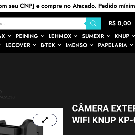
com seu CNPJ e compre no Atacado. Pedido míni
R$
0,00
AX
PEINING
LEHMOX
SUMEXR
KNUP
LECOVER
B-TEK
IMENSO
PAPELARIA
P-CA210
CÂMERA EXTER
WIFI KNUP KP