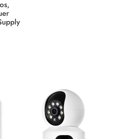
os,
uer
Supply