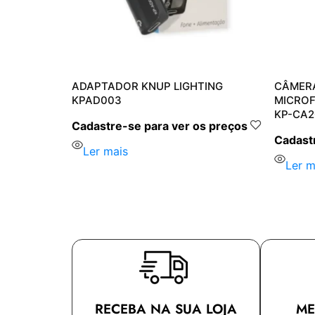
WIFI
ADAPTADOR KNUP LIGHTING
CÂMERA
URNA KNUP
KPAD003
MICROF
KP-CA2
Cadastre-se para ver os preços
s preços
Cadastr
Ler mais
Ler m
RECEBA NA SUA LOJA
ME