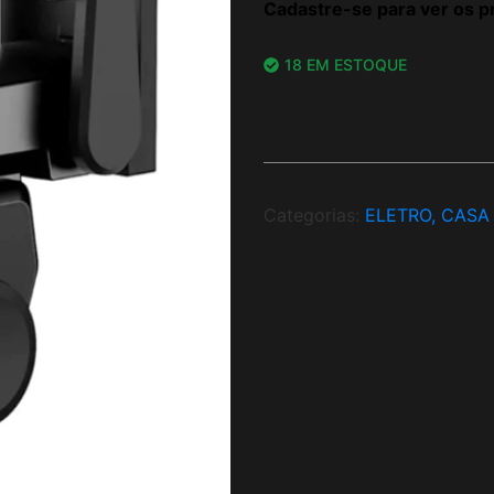
Cadastre-se para ver os p
18 EM ESTOQUE
Categorias:
ELETRO, CASA