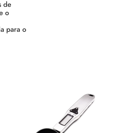
s de
e o
ia para o