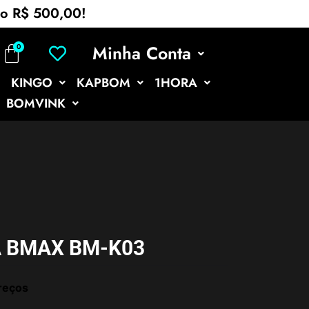
mo R$ 500,00!
Minha Conta
KINGO
KAPBOM
1HORA
BOMVINK
 BMAX BM-K03
reços