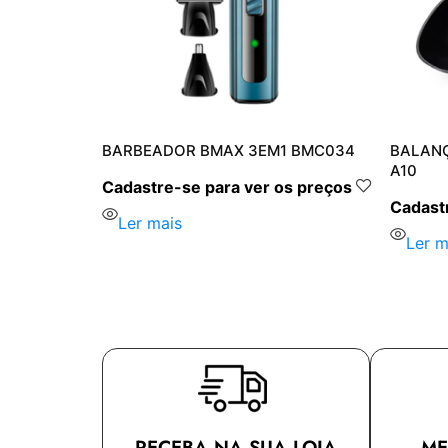
R BMAX BM-
BARBEADOR BMAX 3EM1 BMC034
BALANÇ
A10
Cadastre-se para ver os preços
s preços
Cadastr
Ler mais
Ler m
RECEBA NA SUA LOJA
ME