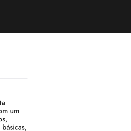
ta
Com um
os,
 básicas,