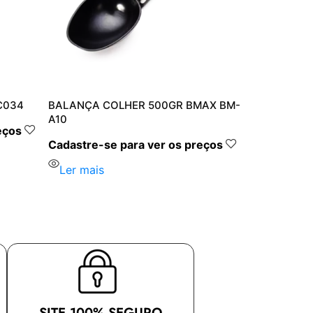
C034
BALANÇA COLHER 500GR BMAX BM-
A10
eços
Cadastre-se para ver os preços
Ler mais
SITE 100% SEGURO