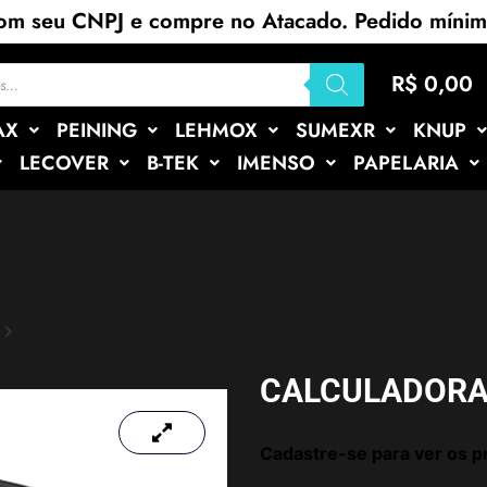
com seu CNPJ e compre no Atacado. Pedido míni
R$
0,00
AX
PEINING
LEHMOX
SUMEXR
KNUP
LECOVER
B-TEK
IMENSO
PAPELARIA
CALCULADORA
Cadastre-se para ver os p