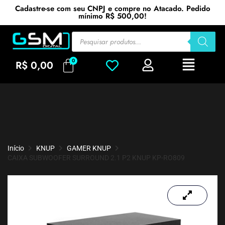
Cadastre-se com seu CNPJ e compre no Atacado. Pedido
mínimo R$ 500,00!
R$
0,00
Início
KNUP
GAMER KNUP
CAIXA SUBWOOFER SURROUND 2.1 P2 KNUP KP-RO809