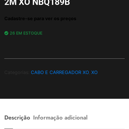
2M XO NBQ189B
Cadastre-se para ver os preços
26 EM ESTOQUE
Categorias:
CABO E CARREGADOR XO
,
XO
Descrição
Informação adicional