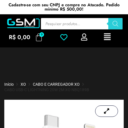
Cadastre-se com seu CNPJ e compre no Atacado. Pedido
mínimo R$ 500,00!
R$
0,00
Início
XO
CABO E CARREGADOR XO
CABO USB-C LIGHTNING 20W 2M XO NBQ189B