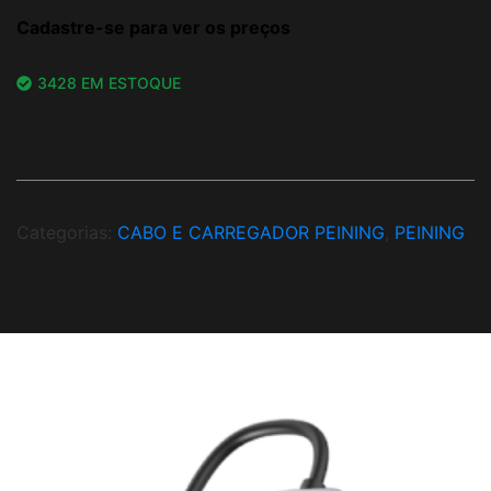
Cadastre-se para ver os preços
3428 EM ESTOQUE
Categorias:
CABO E CARREGADOR PEINING
,
PEINING