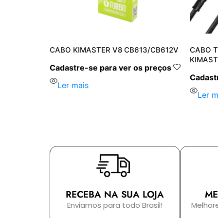
 2M
CABO KIMASTER V8 CB613/CB612V
CABO T
KIMAST
Cadastre-se para ver os preços
s preços
Cadastr
Ler mais
Ler m
RECEBA NA SUA LOJA
ME
Enviamos para todo Brasil!
Melhor