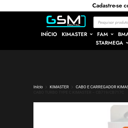
Cadastre-se 
INÍCIO
KIMASTER
FAM
BM
STARMEGA
Início
KIMASTER
CABO E CARREGADOR KIMA
CABO TURBO TYPE C KIMASTER – CB719/CB717C