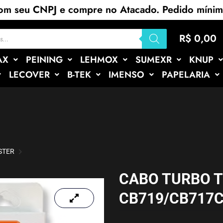
com seu CNPJ e compre no Atacado. Pedido míni
R$
0,00
AX
PEINING
LEHMOX
SUMEXR
KNUP
LECOVER
B-TEK
IMENSO
PAPELARIA
STER
CABO TURBO T
CB719/CB717