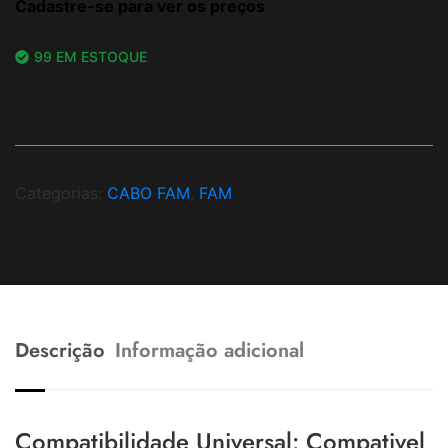
Cadastre-se para ver os preços
99 EM ESTOQUE
Categorias:
CABO FAM
,
FAM
Descrição
Informação adicional
Compatibilidade Universal: Compativel