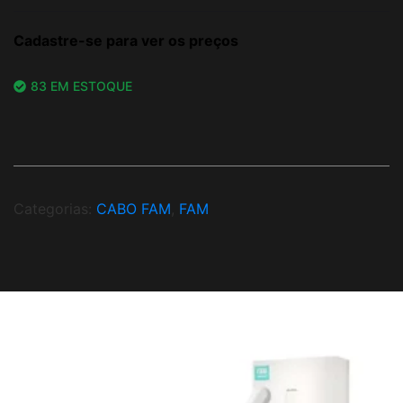
Cadastre-se para ver os preços
83 EM ESTOQUE
Categorias:
CABO FAM
,
FAM