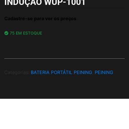
INDUÇAO WUP-1001
Cadastre-se para ver os preços
75 EM ESTOQUE
Categorias:
BATERIA PORTÁTIL PEINING
,
PEINING