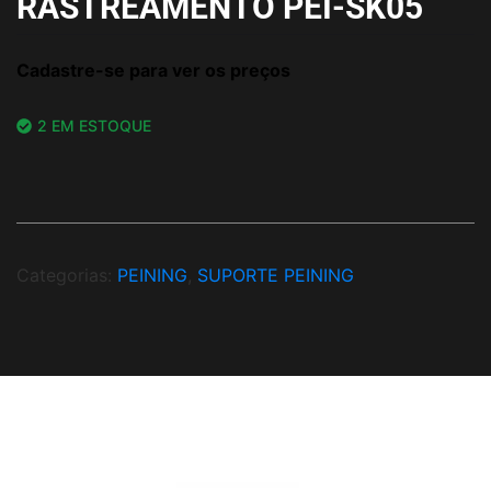
RASTREAMENTO PEI-SK05
Cadastre-se para ver os preços
2 EM ESTOQUE
Categorias:
PEINING
,
SUPORTE PEINING