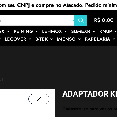
com seu CNPJ e compre no Atacado. Pedido míni
R$
0,00
AX
PEINING
LEHMOX
SUMEXR
KNUP
LECOVER
B-TEK
IMENSO
PAPELARIA
01
ADAPTADOR KN
Cadastre-se para ver os p