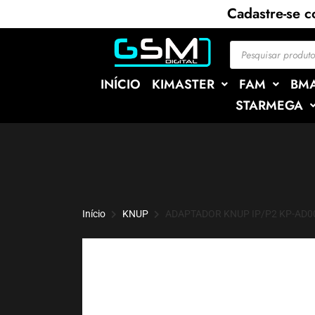
Cadastre-se 
INÍCIO
KIMASTER
FAM
BM
STARMEGA
Início
KNUP
ADAPTADOR KNUP IP/P2 KP-AD0