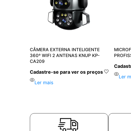
CÂMERA EXTERNA INTELIGENTE
MICROF
P KP-M0001
360º WIFI 2 ANTENAS KNUP KP-
PROFIS
CA209
s preços
Cadastr
Cadastre-se para ver os preços
Ler m
Ler mais