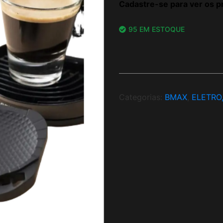
Cadastre-se para ver os p
95 EM ESTOQUE
Categorias:
BMAX
,
ELETRO