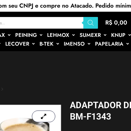
com seu CNPJ e compre no Atacado. Pedido míni
R$
0,00
AX
PEINING
LEHMOX
SUMEXR
KNUP
LECOVER
B-TEK
IMENSO
PAPELARIA
ADAPTADOR D
BM-F1343