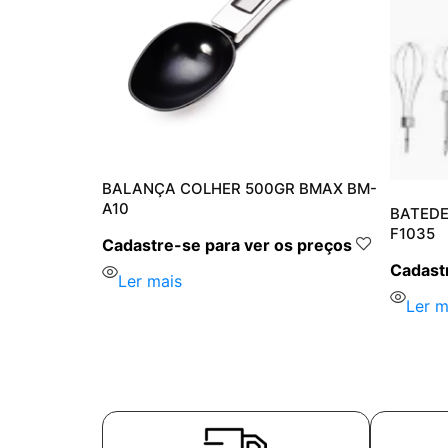
BALANÇA COLHER 500GR BMAX BM-
A10
ICA BM-
BATEDE
F1035
Cadastre-se para ver os preços
s preços
Cadastr
Ler mais
Ler m