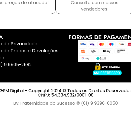
es preços de atacado!
Consulte com nossos
vendedores!
A
FORMAS DE PAGAME
ca de Privacidade
ca de Trocas e Devoluções
to
1) 9 9505-2582
GSM Digital - Copyright 2024 © Todos os Direitos Reservado
CNPJ: 54.334.932/0001-08
By: Fraternidade do Sucesso © (61) 9 9396-6050