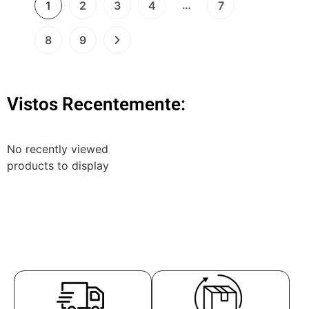
…
1
2
3
4
7
8
9
Vistos Recentemente:
No recently viewed
products to display